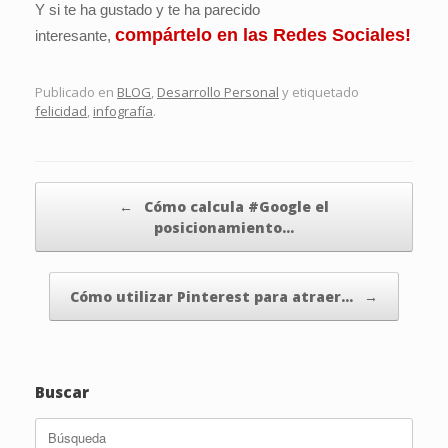
Y si te ha gustado y te ha parecido
compártelo en las Redes Sociales!
interesante,
Publicado en
BLOG
,
Desarrollo Personal
y etiquetado
felicidad
,
infografía
.
Navegador de artículos
←
Cómo calcula #Google el
posicionamiento…
Cómo utilizar Pinterest para atraer…
→
Buscar
Buscar: