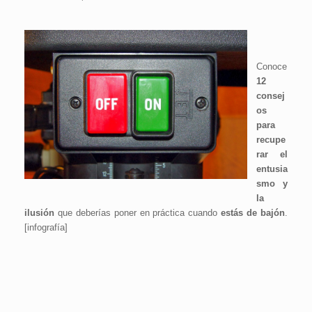
Conoce
12
consej
os
para
recupe
rar el
entusia
smo y
la
ilusión
que deberías poner en práctica cuando
estás de bajón
.
[infografía]