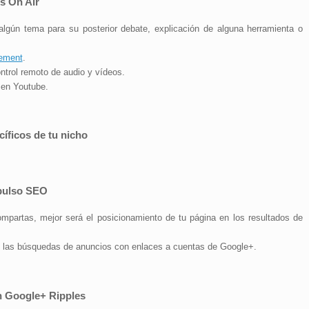
ts On Air
algún tema para su posterior debate, explicación de alguna herramienta o
ement
.
ntrol remoto de audio y vídeos.
 en Youtube.
íficos de tu nicho
mpulso SEO
mpartas, mejor será el posicionamiento de tu página en los resultados de
 las búsquedas de anuncios con enlaces a cuentas de Google+.
n Google+ Ripples