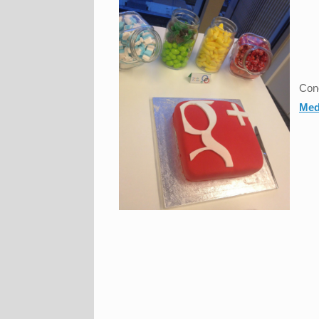
Con
Med