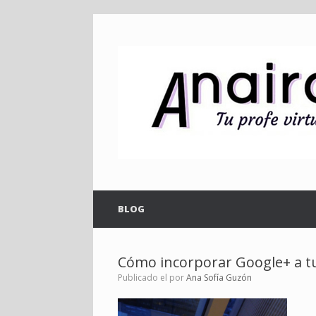
Saltar
al
contenido
BLOG
Cómo incorporar Google+ a t
Publicado el
por
Ana Sofía Guzón