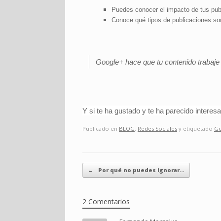
Puedes conocer el impacto de tus pub
Conoce qué tipos de publicaciones son
Google+ hace que tu contenido trabaje
Y si te ha gustado y te ha parecido interesa
Publicado en
BLOG
,
Redes Sociales
y etiquetado
Go
Navegador de artículos
←
Por qué no puedes ignorar…
2 Comentarios