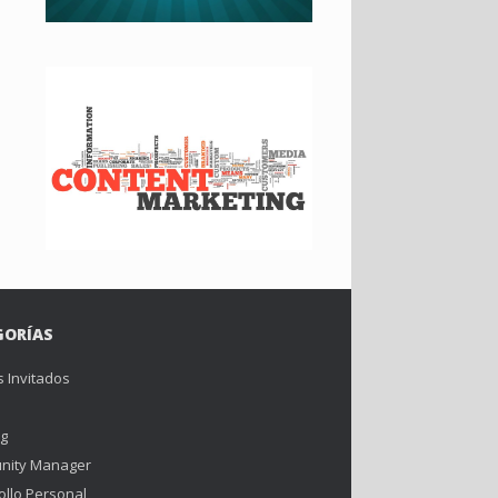
GORÍAS
s Invitados
ng
nity Manager
ollo Personal