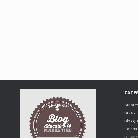
CATE
Autore
BLOG
Bloggi
Commu
Desarr