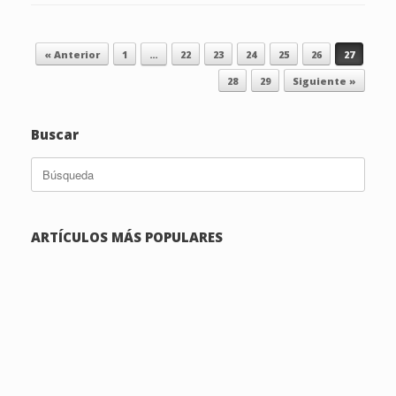
Navegador de artículos
« Anterior
1
…
22
23
24
25
26
27
28
29
Siguiente »
Buscar
Buscar:
ARTÍCULOS MÁS POPULARES