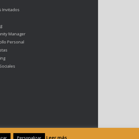
s Invitados
ng
nity Manager
ollo Personal
stas
ing
Sociales
Leer más
azar
Personalizar