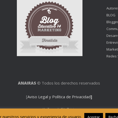
Autore
BLOG
Bloggi
Commu
Desarr
Entrevi
Market
Redes 
ANAIRAS
© Todos los derechos reservados
[
Aviso Legal y Política de Privacidad
]
Un Tema de
SiteOrigin
r nuestros servicios y experiencia de usuario.
Aceptar
Rech