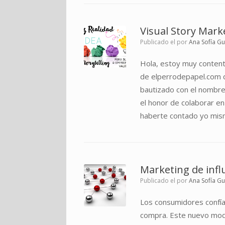
Visual Story Marke
Publicado el
por
Ana Sofía G
Hola, estoy muy content
de elperrodepapel.com q
bautizado con el nombre:
el honor de colaborar en
haberte contado yo mis
Marketing de infl
Publicado el
por
Ana Sofía G
Los consumidores confían
compra. Este nuevo model