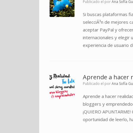
Publicado el
por
Ana Sofía G
Si buscas plataformas f
selecciÃ³n de mejores c
aceptar PayPal y ofrecer
internacionales y elegir
experiencia de usuario de
Aprende a hacer re
Publicado el
por
Ana Sofía G
Aprende a hacer realidad
bloggers y emprendedora
¡QUIERO APUNTARME! Como
oportunidad de leerlo, h