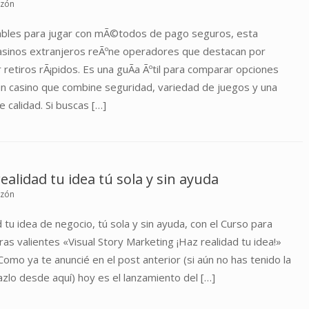
uzón
iables para jugar con mÃ©todos de pago seguros, esta
asinos extranjeros reÃºne operadores que destacan por
 retiros rÃ¡pidos. Es una guÃ­a Ãºtil para comparar opciones
 un casino que combine seguridad, variedad de juegos y una
 calidad. Si buscas […]
alidad tu idea tú sola y sin ayuda
uzón
 tu idea de negocio, tú sola y sin ayuda, con el Curso para
s valientes «Visual Story Marketing ¡Haz realidad tu idea!»
 ya te anuncié en el post anterior (si aún no has tenido la
azlo desde aquí) hoy es el lanzamiento del […]