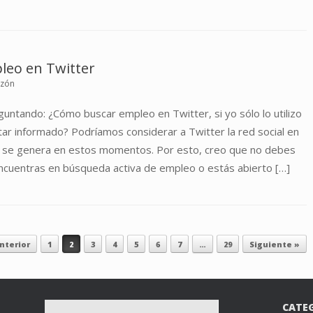
eo en Twitter
uzón
untando: ¿Cómo buscar empleo en Twitter, si yo sólo lo utilizo
ar informado? Podríamos considerar a Twitter la red social en
n se genera en estos momentos. Por esto, creo que no debes
encuentras en búsqueda activa de empleo o estás abierto […]
nterior
1
2
3
4
5
6
7
…
29
Siguiente »
CATE