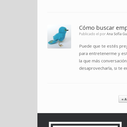
Cómo buscar empl
Publicado el
por
Ana Sofía G
Puede que te estés preg
para entretenerme y est
la que más conversació
desaprovecharla, si te 
Navegador de artículos
« A